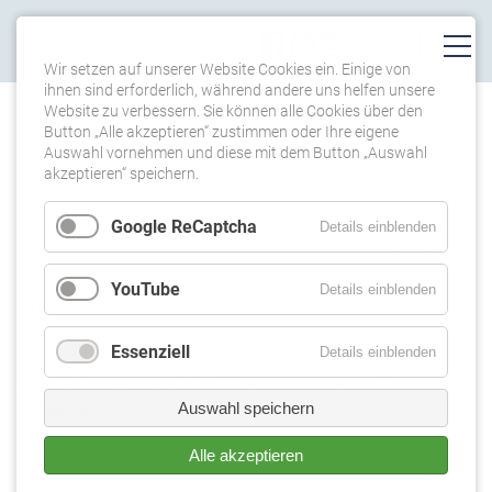
Wir setzen auf unserer Website Cookies ein. Einige von
ihnen sind erforderlich, während andere uns helfen unsere
Website zu verbessern. Sie können alle Cookies über den
BLOG
Button „Alle akzeptieren“ zustimmen oder Ihre eigene
Auswahl vornehmen und diese mit dem Button „Auswahl
akzeptieren“ speichern.
SJAEL LA VIE!
Google ReCaptcha
Anlässlich unseres 16. Geburtstages veranstalten wir ein kleines
Details einblenden
Festival in Leipzig. Wer also mit uns feiern mag: SAVE THE DATES -
27./28. August 2021. Als Gäste beehren uns die Obertonsängerin
YouTube
Details einblenden
Anna-Maria Hefele
und die Vokalgruppe
Quintense
. Freut euch auf
spannende Konzertprogramme! Die limitierten Konzertkarten
Essenziell
Details einblenden
gibt’s bei
Reservix
, der
Musikalienhandlung M.
Oelsner
(Schillerstraße 5, 04109 Leipzig) und bei
Culton
Auswahl speichern
Ticket
(Peterssteinweg 9, 04107 Leipzig).
13. August 2021
Alle akzeptieren
Zurück