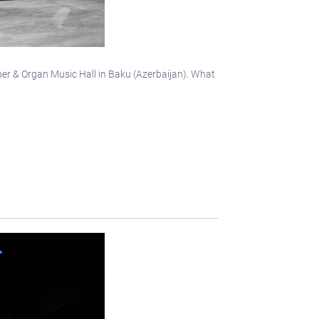
mber & Organ Music Hall in Baku (Azerbaijan). What