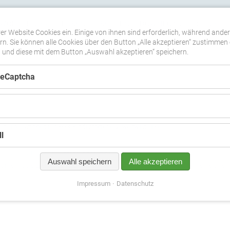
WORKSHOPS
TERMINE
MEDIEN
DOWNLOADS
SHOP
er Website Cookies ein. Einige von ihnen sind erforderlich, während ande
n. Sie können alle Cookies über den Button „Alle akzeptieren“ zustimmen 
nd diese mit dem Button „Auswahl akzeptieren“ speichern.
ReCaptcha
unsere Tätigkeit für SOS-Kinderdörfer e.V. weltweit
(13)
l
n, aber auch für Aufmerksamkeit und Vermittlung. Wir haben uns dafür 
Auswahl speichern
Alle akzeptieren
dmen. Das Ziel ist es, die Menschen, die wir durch unsere Musik erreichen
Impressum
Datenschutz