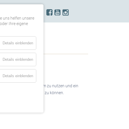
KONTAKT
re uns helfen unsere
oder Ihre eigene
Details einblenden
Details einblenden
Details einblenden
entschieden, diesen Raum zu nutzen und ein
, auch für
SOS
begeistern zu können.