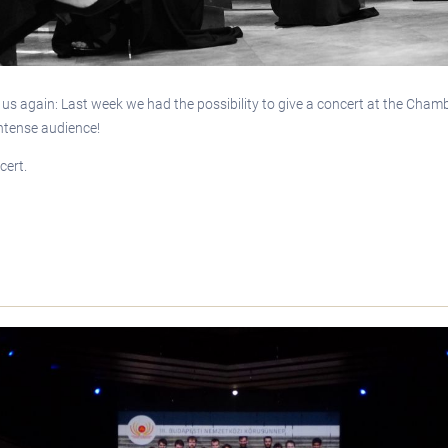
d us again: Last week we had the possibility to give a concert at the Cha
intense audience!
cert.