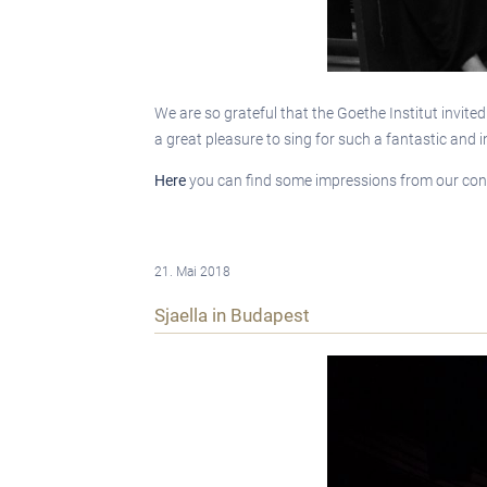
We are so grateful that the Goethe Institut invite
a great pleasure to sing for such a fantastic and 
Here
you can find some impressions from our con
21. Mai 2018
Sjaella in Budapest