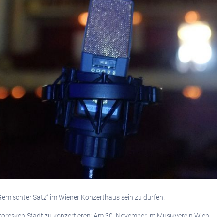
 “Gemischter Satz” im Wiener Konzerthaus sein zu dürfen!
ittoresken Stadt zu konzertieren: Am 30. November im Musikverein Wien.