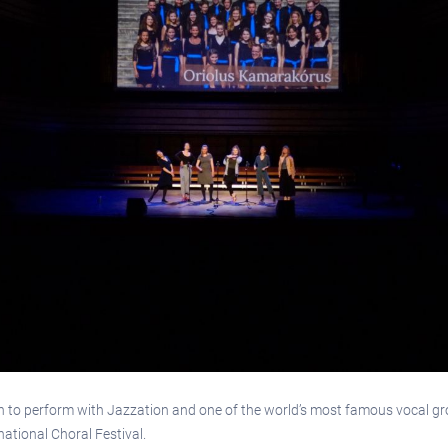
un to perform with Jazzation and one of the world’s most famous vocal 
ational Choral Festival.