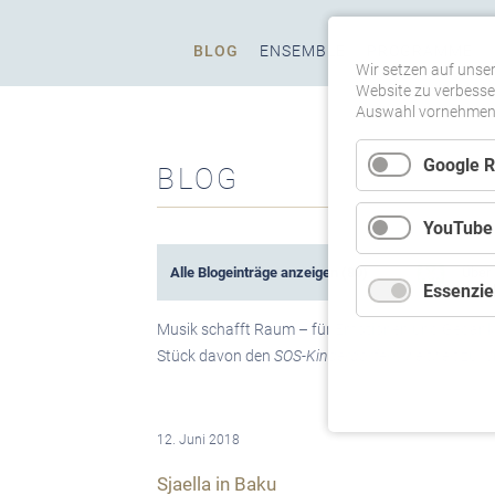
Navigation
BLOG
ENSEMBLE
PROGRAMME
überspringen
Wir setzen auf unser
Website zu verbesser
Auswahl vornehmen u
Google 
BLOG
YouTube
Alle Blogeinträge anzeigen
(80)
Über 
Essenziel
Musik schafft Raum – für Emotionen und Gedanke
Stück davon den
SOS-Kinderdörfern weltweit
zu wi
12. Juni 2018
Sjaella in Baku