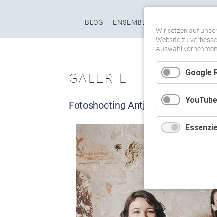
Navigation
BLOG
ENSEMBLE
PROGRAMME
überspringen
Wir setzen auf unser
Website zu verbesser
Auswahl vornehmen u
Google 
GALERIE
YouTube
Fotoshooting Antje Kröger (Febru
Essenzie