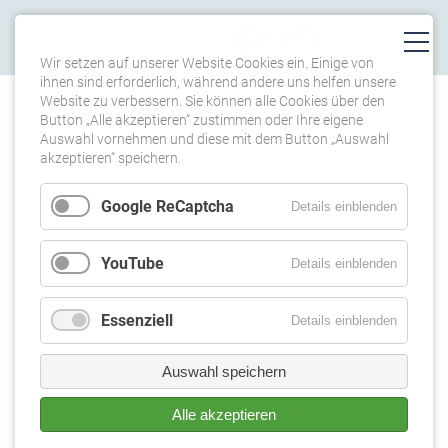
Wir setzen auf unserer Website Cookies ein. Einige von
ihnen sind erforderlich, während andere uns helfen unsere
Website zu verbessern. Sie können alle Cookies über den
TERMINE
Button „Alle akzeptieren“ zustimmen oder Ihre eigene
Auswahl vornehmen und diese mit dem Button „Auswahl
akzeptieren“ speichern.
CONCERT IN HARSTAD
(NOR)
Google ReCaptcha
Details einblenden
07.11.2021 19:00
YouTube
Details einblenden
Trondenes Kirke, Harstad (NOR)
Essenziell
Details einblenden
Zurück
Auswahl speichern
Alle akzeptieren