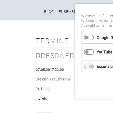
Navigation
BLOG
ENSEMBLE
PROGRAMME
überspringen
Wir setzen auf unser
Website zu verbesser
Auswahl vornehmen u
Google 
TERMINE
YouTube
DRESDNER MUSIKFES
Essenziel
27.05.2017 22:00
Dresden, Frauenkirche
Preisung
Tickets