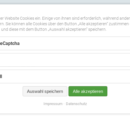
WORKSHOPS
TERMINE
MEDIEN
DOWNLOADS
SHOP
er Website Cookies ein. Einige von ihnen sind erforderlich, während ande
n. Sie können alle Cookies über den Button „Alle akzeptieren“ zustimmen 
nd diese mit dem Button „Auswahl akzeptieren“ speichern.
ReCaptcha
TSPIELE
l
Auswahl speichern
Alle akzeptieren
Impressum
Datenschutz