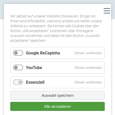
Wir setzen auf unserer Website Cookies ein. Einige von
ihnen sind erforderlich, während andere uns helfen unsere
Website zu verbessern. Sie können alle Cookies über den
TERMINE
Button „Alle akzeptieren“ zustimmen oder Ihre eigene
Auswahl vornehmen und diese mit dem Button „Auswahl
akzeptieren“ speichern.
"FROM DUST" @BOZAR
BRUSSELS
Google ReCaptcha
Details einblenden
07.03.2026 10:00–18:00
YouTube
Details einblenden
Foyer 4, Brussels
Essenziell
Details einblenden
Tickets/Info
Auswahl speichern
Zurück
Alle akzeptieren