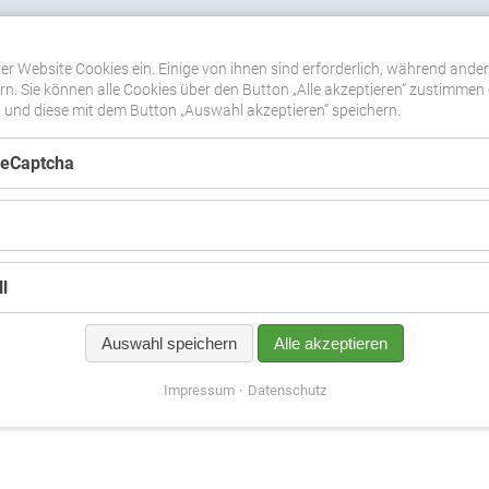
WORKSHOPS
TERMINE
MEDIEN
DOWNLOADS
SHOP
er Website Cookies ein. Einige von ihnen sind erforderlich, während ande
n. Sie können alle Cookies über den Button „Alle akzeptieren“ zustimmen 
nd diese mit dem Button „Auswahl akzeptieren“ speichern.
ReCaptcha
 (AU-NSW)
l
Auswahl speichern
Alle akzeptieren
Impressum
Datenschutz