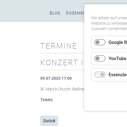
Navigation
BLOG
ENSEMBLE
PROGRAMME
überspringen
Wir setzen auf unser
Website zu verbesser
Auswahl vornehmen u
Google 
TERMINE
YouTube
KONZERT IN BALLINA
Essenziel
09.07.2023 17:00
St. Mary's Church, Ballina (AU-NSW)
Tickets
Zurück