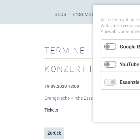
Navigation
BLOG
ENSEMBLE
PROGRAMME
überspringen
Wir setzen auf unser
Website zu verbesser
Auswahl vornehmen u
Google 
TERMINE
YouTube
KONZERT IN ESSEN
Essenziel
19.09.2020 18:00
Evangelische Kirche Essen-Werden
Tickets
Zurück