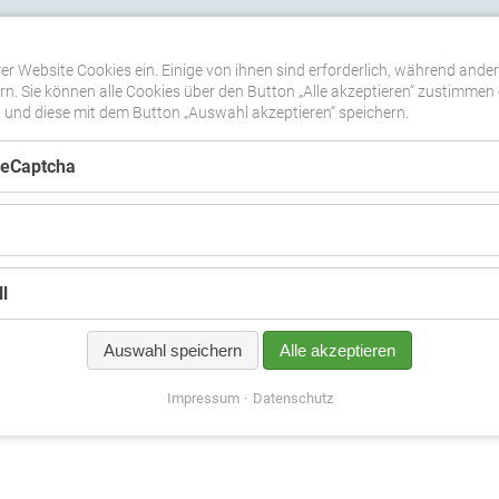
WORKSHOPS
TERMINE
MEDIEN
DOWNLOADS
SHOP
er Website Cookies ein. Einige von ihnen sind erforderlich, während ande
n. Sie können alle Cookies über den Button „Alle akzeptieren“ zustimmen 
nd diese mit dem Button „Auswahl akzeptieren“ speichern.
ReCaptcha
l
Auswahl speichern
Alle akzeptieren
Impressum
Datenschutz