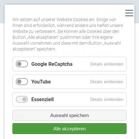
Wir setzen auf unserer Website Cookies ein. Einige von
ihnen sind erforderlich, während andere uns helfen unsere
Website zu verbessern. Sie können alle Cookies über den
TERMINE
Button „Alle akzeptieren“ zustimmen oder Ihre eigene
Auswahl vornehmen und diese mit dem Button „Auswahl
akzeptieren“ speichern.
KONZERT IN FRANKFURT
Google ReCaptcha
Details einblenden
15.03.2024 20:00
YouTube
Details einblenden
Frankfurter Dom
Tickets
Essenziell
Details einblenden
Auswahl speichern
Zurück
Alle akzeptieren