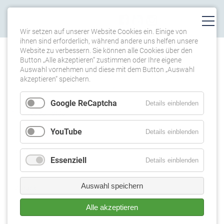
Wir setzen auf unserer Website Cookies ein. Einige von
ihnen sind erforderlich, während andere uns helfen unsere
Website zu verbessern. Sie können alle Cookies über den
TERMINE
Button „Alle akzeptieren“ zustimmen oder Ihre eigene
Auswahl vornehmen und diese mit dem Button „Auswahl
akzeptieren“ speichern.
KONZERT IN HAMM
Google ReCaptcha
Details einblenden
30.01.2020 19:30
YouTube
Details einblenden
Hamm, Schloss Heessen
Tickets
Essenziell
Details einblenden
Auswahl speichern
Zurück
Alle akzeptieren