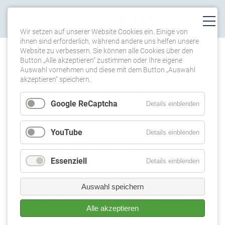
Wir setzen auf unserer Website Cookies ein. Einige von
ihnen sind erforderlich, während andere uns helfen unsere
Website zu verbessern. Sie können alle Cookies über den
TERMINE
Button „Alle akzeptieren“ zustimmen oder Ihre eigene
Auswahl vornehmen und diese mit dem Button „Auswahl
akzeptieren“ speichern.
KONZERT IN LEIPZIG
Google ReCaptcha
Details einblenden
23.11.2024 19:00
YouTube
Details einblenden
Peterskirche Leipzig
Elemente - 25 Jahre
Calmus Ensemble
Essenziell
Details einblenden
Das zweite Festkonzert zum 25-jährigen Bestehen des Calmus
Ensembles in der Leipziger Peterskirche ist nicht nur ein Fest für
Auswahl speichern
alle a-cappella-Fans. Gemeinsam mit den Ensembles Sjaella
Alle akzeptieren
(Leipzig) und Singer Pur (München) sowie dem BUND Leipzig
(Bund für Umwelt und Naturschutz Deutschland) und Klix³, dem