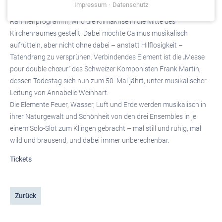
Impressum
Datenschutz
„Dreiklang fürs Klima”, als inhaltlichen Partnern mit thematischem
Rahmenprogramm, wird die Klimakrise in die Mitte des
Kirchenraumes gestellt. Dabei möchte Calmus musikalisch
aufrütteln, aber nicht ohne dabei – anstatt Hilflosigkeit –
Tatendrang zu versprühen. Verbindendes Element ist die „Messe
pour double chœur” des Schweizer Komponisten Frank Martin,
dessen Todestag sich nun zum 50. Mal jährt, unter musikalischer
Leitung von Annabelle Weinhart.
Die Elemente Feuer, Wasser, Luft und Erde werden musikalisch in
ihrer Naturgewalt und Schönheit von den drei Ensembles in je
einem Solo-Slot zum Klingen gebracht – mal still und ruhig, mal
wild und brausend, und dabei immer unberechenbar.
Tickets
Zurück