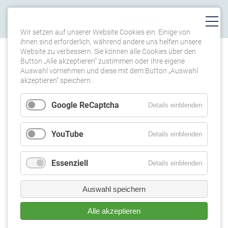
Wir setzen auf unserer Website Cookies ein. Einige von
ihnen sind erforderlich, während andere uns helfen unsere
Website zu verbessern. Sie können alle Cookies über den
TERMINE
Button „Alle akzeptieren“ zustimmen oder Ihre eigene
Auswahl vornehmen und diese mit dem Button „Auswahl
akzeptieren“ speichern.
KONZERT IN
MARKKLEEBERG
Google ReCaptcha
Details einblenden
(NACHHOLTERMIN VOM
1.12.2019)
YouTube
Details einblenden
05.01.2019 17:00
Essenziell
Details einblenden
Lindensaal, Markkleeberg
Auswahl speichern
"One charming night"- Es sind bewegende und zeitlose
Themen, die in diesem Konzert vereint ihre zentralen Plätze
Alle akzeptieren
einnehmen: die Wunder der Natur und die Geheimnisse der
Liebe. Weihnachtsmusik unterschiedlicher Jahrhunderte