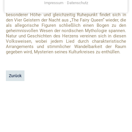
Impressum
Datenschutz
sowie Arien des englischen Barockkomponisten Henry
Purcell leiten den ersten Teil des Konzertes ein. Ein
besonderer Höhe- und gleichzeitig Ruhepunkt findet sich in
den Vier Geistern der Nacht aus „The Fairy Queen“ wieder, die
als allegorische Figuren schließlich einen Bogen zu den
geheimnisvollen Wesen der nordischen Mythologie spannen.
Natur und Geschichten des Herzens vereinen sich in diesen
Volksweisen, wobei jedem Lied durch charakteristische
Arrangements und stimmlicher Wandelbarkeit der Raum
gegeben wird, Mysterien seines Kulturkreises zu enthüllen.
Zurück