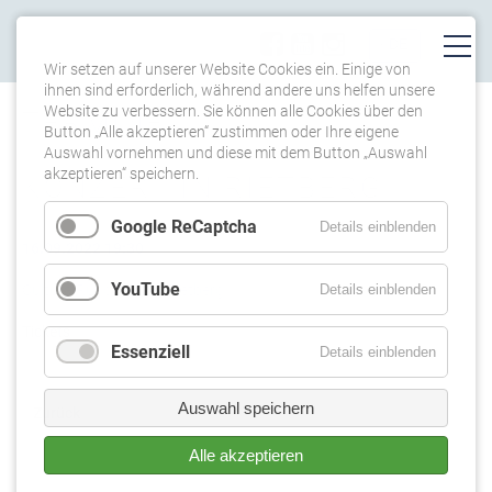
Wir setzen auf unserer Website Cookies ein. Einige von
ihnen sind erforderlich, während andere uns helfen unsere
Website zu verbessern. Sie können alle Cookies über den
TERMINE
Button „Alle akzeptieren“ zustimmen oder Ihre eigene
Auswahl vornehmen und diese mit dem Button „Auswahl
akzeptieren“ speichern.
KONZERT IN RIETBERG
Google ReCaptcha
Details einblenden
16.09.2022 19:30
YouTube
Details einblenden
Cultura Rundtheater, Rietberg
Tickets
Essenziell
Details einblenden
Auswahl speichern
Zurück
Alle akzeptieren