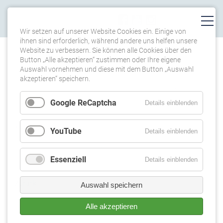
Wir setzen auf unserer Website Cookies ein. Einige von
ihnen sind erforderlich, während andere uns helfen unsere
Website zu verbessern. Sie können alle Cookies über den
TERMINE
Button „Alle akzeptieren“ zustimmen oder Ihre eigene
Auswahl vornehmen und diese mit dem Button „Auswahl
akzeptieren“ speichern.
KONZERT IN SÁROSPATAK
(HUN)
Google ReCaptcha
Details einblenden
19.08.2021 20:00
YouTube
Details einblenden
Sárospatak, Bazilika Minor (HUN)
Essenziell
Details einblenden
Zurück
Auswahl speichern
Alle akzeptieren