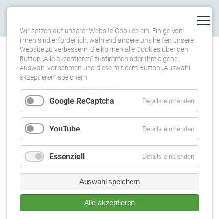
Wir setzen auf unserer Website Cookies ein. Einige von
ihnen sind erforderlich, während andere uns helfen unsere
Website zu verbessern. Sie können alle Cookies über den
TERMINE
Button „Alle akzeptieren“ zustimmen oder Ihre eigene
Auswahl vornehmen und diese mit dem Button „Auswahl
akzeptieren“ speichern.
LUNCHKONZERT
Google ReCaptcha
Details einblenden
17.07.2017 14:30
YouTube
Details einblenden
Florenz, Accademia Europea di Firenze
gemischtes Programm
Essenziell
Details einblenden
Eintritt frei
Auswahl speichern
Alle akzeptieren
Zurück