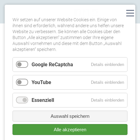
Wir setzen auf unserer Website Cookies ein. Einige von
ihnen sind erforderlich, während andere uns helfen unsere
Website zu verbessern. Sie können alle Cookies über den
TERMINE
Button „Alle akzeptieren“ zustimmen oder Ihre eigene
Auswahl vornehmen und diese mit dem Button „Auswahl
akzeptieren“ speichern.
"PRIMERO SUEÑO" IN
MEXICO CITY
Google ReCaptcha
Details einblenden
10.12.2025 18:00
YouTube
Details einblenden
Chamber of Deputies, Mexico City
Essenziell
Details einblenden
more info
Auswahl speichern
Zurück
Alle akzeptieren