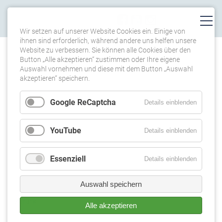
Wir setzen auf unserer Website Cookies ein. Einige von
ihnen sind erforderlich, während andere uns helfen unsere
Website zu verbessern. Sie können alle Cookies über den
TERMINE
Button „Alle akzeptieren“ zustimmen oder Ihre eigene
Auswahl vornehmen und diese mit dem Button „Auswahl
akzeptieren“ speichern.
"PRIMERO SUEÑO" IN
PUEBLA (MEX)
Google ReCaptcha
Details einblenden
05.12.2025 19:30
YouTube
Details einblenden
Cathedral de Puebla (MEX)
Essenziell
Details einblenden
more info
Auswahl speichern
Zurück
Alle akzeptieren