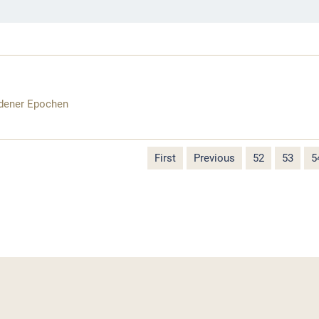
edener Epochen
First
Previous
52
53
5