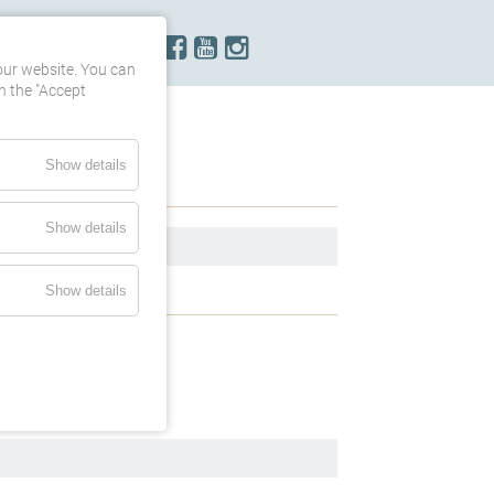
ONTACT
our website. You can
h the "Accept
Show details
Show details
Show details