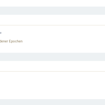
he
edener Epochen