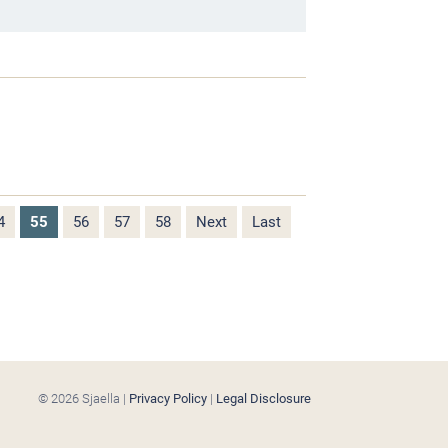
4
55
56
57
58
Next
Last
© 2026 Sjaella |
Privacy Policy
|
Legal Disclosure