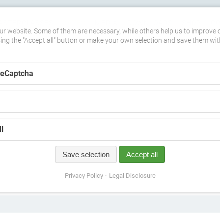
ASTERCLASSES
DATES
MEDIA
DOWNLOADS
SHOP
C
r website. Some of them are necessary, while others help us to improve 
sing the "Accept all" button or make your own selection and save them wit
ReCaptcha
l
Save selection
Accept all
Privacy Policy
Legal Disclosure