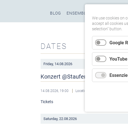
Skip
BLOG
ENSEMBLE
PROGRAMS
M
navigation
We use cookies on ou
accept all cookies u
selection" button.
Google 
DATES
YouTube
Friday,
14.08.2026
Essenziel
Konzert @Staufener Musikwoche
14.08.2026, 19:00
Location: FaustForum, Staufen
Tickets
Saturday,
22.08.2026